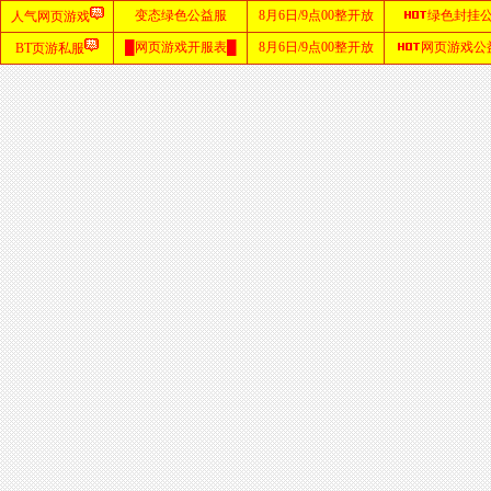
首
页
zhaosf
传奇
sf999
发布
网
找
私
服
zhaosf
发布
网