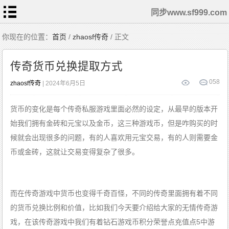
同步www.sf999.com
首
你现在的位置：
首页
/
zhaosf传奇
/ 正文
页
zhaosf
传奇
传奇货币兑换提取方式
sf999
0
58
zhaosf传奇
| 2024年6月5日
发布
网
找
货币的变化是每个传奇私服游戏里面必然的设定，从最早的版本开
私
服
始我们拥有金砖和元宝以及金币，这三种游戏币，但是咋购买的时
zhaosf
发布
候就会出现很多的问题，有的人喜欢用元宝交易，有的人则需要金
网
币或金砖，这就让交易变得复杂了很多。
而在传奇游戏中货币也变得千奇百怪，不同的传奇里面拥有着不同
的货币兑换比例和价值，比如我们今天要介绍给大家的无情传奇游
戏，在该传奇游戏中我们有着钻石游戏币积分荣誉点充值点5中游