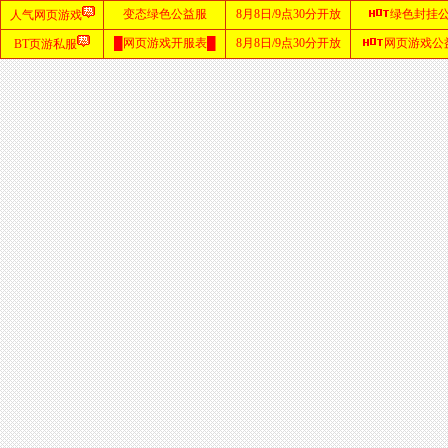
首
页
zhaosf
传奇
sf999
发布
网
找
私
服
zhaosf
发布
网